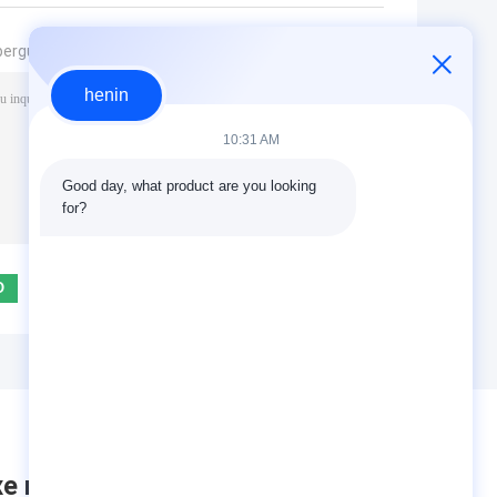
pergunta diretamente para nós
henin
10:31 AM
Good day, what product are you looking 
for?
(
0
/ 3000)
xe mensagem