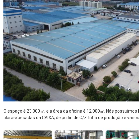
O espaço é 23,000㎡, e a área da oficina é 12,000㎡. Nós possuímos l
claras/pesadas da CAIXA, de purlin de C/Z linha de produção e vários