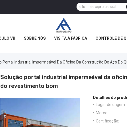
CULO VR
SOBRE NÓS
VISITA À FÁBRICA
CONTROLE DE Q
o Portal Industrial Impermeável Da Oficina Da Construção De Aço Do
Solução portal industrial impermeável da ofic
do revestimento bom
Detalhes do prod
Lugar de origem:
Marca:
Certificação: