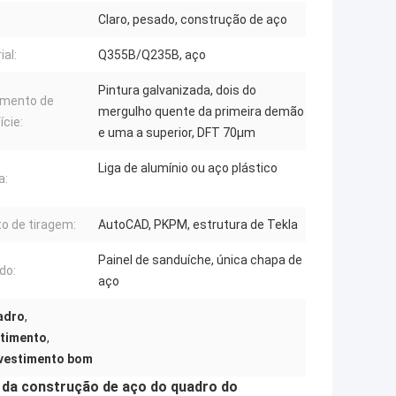
Claro, pesado, construção de aço
ial:
Q355B/Q235B, aço
Pintura galvanizada, dois do
amento de
mergulho quente da primeira demão
ície:
e uma a superior, DFT 70μm
Liga de alumínio ou aço plástico
a:
to de tiragem:
AutoCAD, PKPM, estrutura de Tekla
Painel de sanduíche, única chapa de
do:
aço
uadro
,
stimento
,
evestimento bom
a da construção de aço do quadro do