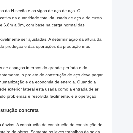
as da H-seção e as vigas de aço de aço. O
cativa na quantidade total da usada de aço e do custo
 de 6.8m a 9m, com base na carga normal das
ivelmente ser ajustadas. A determinação da altura da
 de produção e das operações da produção mas
as de espaços internos do grande-período e do
ntemente, o projeto de construção de aço deve pagar
da humanização e da economia de energia. Quando a
rede exterior lateral está usada como a entrada de ar
ando problemas é resolvida facilmente, e a operação
nstrução concreta
 óbvias. A construção da construção da construção de
nteiro de obras. Somente os leves trabalhos da solda