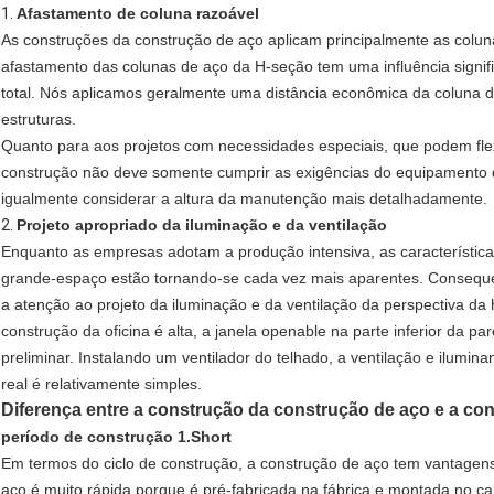
1.
Afastamento de coluna razoável
As construções da construção de aço aplicam principalmente as colun
afastamento das colunas de aço da H-seção tem uma influência signifi
total. Nós aplicamos geralmente uma distância econômica da coluna
estruturas.
Quanto para aos projetos com necessidades especiais, que podem flex
construção não deve somente cumprir as exigências do equipamento
igualmente considerar a altura da manutenção mais detalhadamente.
2.
Projeto apropriado da iluminação e da ventilação
Enquanto as empresas adotam a produção intensiva, as característic
grande-espaço estão tornando-se cada vez mais aparentes. Conseque
a atenção ao projeto da iluminação e da ventilação da perspectiva 
construção da oficina é alta, a janela openable na parte inferior da pa
preliminar. Instalando um ventilador do telhado, a ventilação e ilumin
real é relativamente simples.
Diferença entre a construção da construção de aço e a co
período de construção 1.Short
Em termos do ciclo de construção, a construção de aço tem vantagens
aço é muito rápida porque é pré-fabricada na fábrica e montada no ca