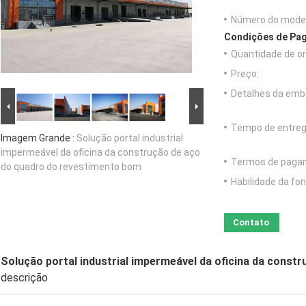
Número do model
Condições de Pag
Quantidade de o
Preço:
Detalhes da emb
Tempo de entreg
Imagem Grande :
Solução portal industrial
impermeável da oficina da construção de aço
Termos de paga
do quadro do revestimento bom
Habilidade da fon
Contato
Solução portal industrial impermeável da oficina da cons
descrição