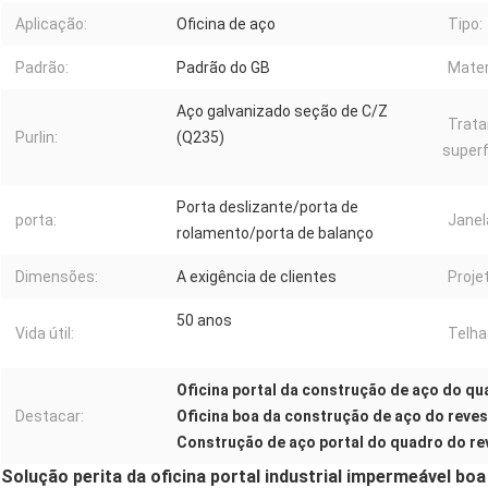
Aplicação:
Oficina de aço
Tipo:
Padrão:
Padrão do GB
Mater
Aço galvanizado seção de C/Z
Trat
Purlin:
(Q235)
superf
Porta deslizante/porta de
porta:
Janel
rolamento/porta de balanço
Dimensões:
A exigência de clientes
Proje
50 anos
Vida útil:
Telha
Oficina portal da construção de aço do q
Destacar:
Oficina boa da construção de aço do reve
Construção de aço portal do quadro do r
Solução perita da oficina portal industrial impermeável bo