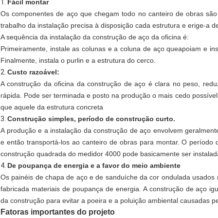
1.
Fácil montar
Os componentes de aço que chegam todo no canteiro de obras são p
trabalho da instalação precisa à disposição cada estrutura e erige-a 
A sequência da instalação da construção de aço da oficina é:
Primeiramente, instale as colunas e a coluna de aço queapoiam e inst
Finalmente, instala o purlin e a estrutura do cerco.
2.
Custo razoável:
A construção da oficina da construção de aço é clara no peso, redu
rápida. Pode ser terminada e posto na produção o mais cedo possível
que aquele da estrutura concreta
3.
Construção simples, período de construção curto.
A produção e a instalação da construção de aço envolvem geralment
e então transportá-los ao canteiro de obras para montar. O períod
construção quadrada do medidor 4000 pode basicamente ser instalad
4.
De poupança de energia e a favor do meio ambiente
Os painéis de chapa de aço e de sanduíche da cor ondulada usados n
fabricada materiais de poupança de energia. A construção de aço i
da construção para evitar a poeira e a poluição ambiental causadas p
Fatoras importantes do projeto