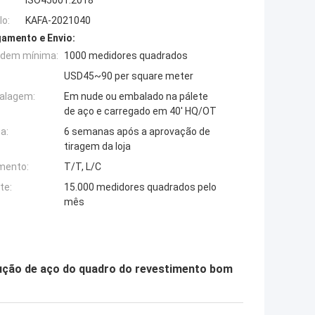
ISO45001:2018
o:
KAFA-2021040
amento e Envio:
rdem mínima:
1000 medidores quadrados
USD45~90 per square meter
alagem:
Em nude ou embalado na pálete
de aço e carregado em 40' HQ/OT
a:
6 semanas após a aprovação de
tiragem da loja
mento:
T/T, L/C
te:
15.000 medidores quadrados pelo
mês
trução de aço do quadro do revestimento bom