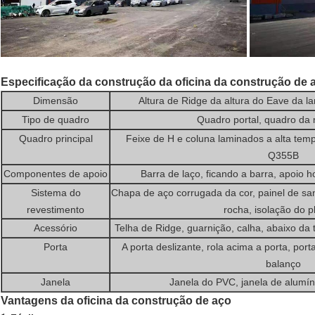
Especificação da construção da oficina da construção de 
Dimensão
Altura de Ridge da altura do Eave da l
Tipo de quadro
Quadro portal, quadro da m
Quadro principal
Feixe de H e coluna laminados a alta tem
Q355B
Componentes de apoio
Barra de laço, ficando a barra, apoio h
Sistema do
Chapa de aço corrugada da cor, painel de san
revestimento
rocha, isolação do p
Acessório
Telha de Ridge, guarnição, calha, abaixo da t
Porta
A porta deslizante, rola acima a porta, port
balanço
Janela
Janela do PVC, janela de alumín
Vantagens da oficina da construção de aço