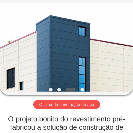
2026
Qingdao
KaFa
Fabrication
Co.,
Ltd..
All
Rights
PARA
Reserved.
CASA
PRODUTOS
VÍDEOS
ESPETÁCULO
VR
Oficina da construção de aço
O projeto bonito do revestimento pré-
SOBRE
fabricou a solução de construção de