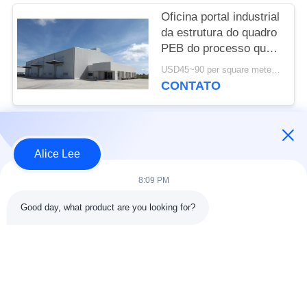
Oficina portal industrial
da estrutura do quadro
PEB do processo que
constrói o padrão de
USD45~90 per square meter MOQ:1000 medidores quadrados
ISO
CONTATO
Categorias populares
Todos
Alice Lee
8:09 PM
construção da
Oficina da construção
construção de aço
de aço
Good day, what product are you looking for?
armazém de
Aço estrutural
estrutura de aço
arquitetónico
serviços de
vigas de aço