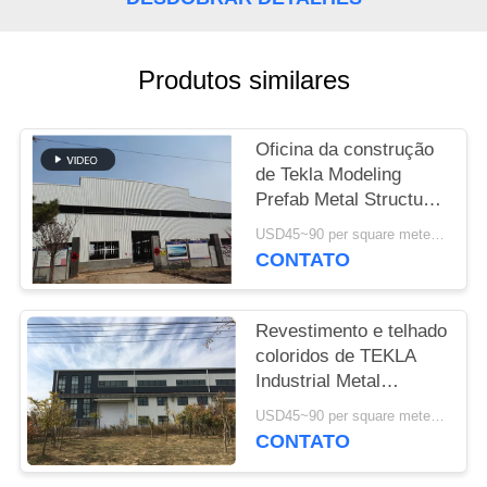
CASOS
Produtos similares
MAPA
DO
Oficina da construção
de Tekla Modeling
SITE
Prefab Metal Structure
de grande resistência
USD45~90 per square meter MOQ:1000 medidores quadrados
POLÍTICA
CONTATO
DE
PRIVACIDADE
Revestimento e telhado
coloridos de TEKLA
Industrial Metal
Workshop Building
USD45~90 per square meter MOQ:1000 medidores quadrados
CONTATO