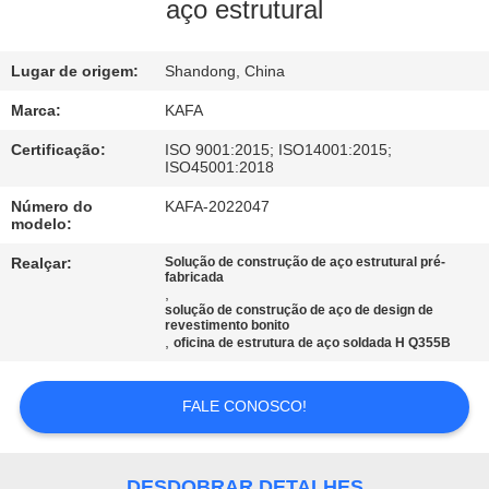
NÓS
aço estrutural
VISITA
Lugar de origem:
Shandong, China
À
Marca:
KAFA
FÁBRICA
Certificação:
ISO 9001:2015; ISO14001:2015;
ISO45001:2018
Número do
KAFA-2022047
CONTROLE
modelo:
DE
Realçar:
Solução de construção de aço estrutural pré-
fabricada
QUALIDADE
,
solução de construção de aço de design de
revestimento bonito
,
oficina de estrutura de aço soldada H Q355B
CONTACTE-
NOS
FALE CONOSCO!
NOTÍCIAS
DESDOBRAR DETALHES