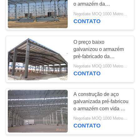
o armazém da
CASOS
construção da
Negotiate MOQ:1000 Metros quadrados
construção de aço
CONTATO
MAPA
DO
O preço baixo
galvanizou o armazém
SITE
pré-fabricado da
construção de aço com
Negotiate MOQ:1000 Metros quadrados
POLÍTICA
vida do uso do quadro
CONTATO
50 anos
DE
PRIVACIDADE
A construção de aço
galvanizada pré-fabricou
o armazém com vida do
uso da armação de aço
Negotiate MOQ:1000 Metros quadrados
50 anos
CONTATO