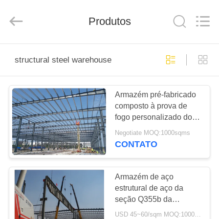
2026
Qingdao
KaFa
Fabrication
Produtos
Co.,
Ltd..
All
Rights
PARA
Reserved.
structural steel warehouse
CASA
Armazém pré-fabricado
PRODUTOS
composto à prova de
fogo personalizado do
VÍDEOS
aço da estrutura dos
Negotiate MOQ:1000sqms
painéis de sanduíche de
CONTATO
lãs de rocha
ESPETÁCULO
VR
Armazém de aço
estrutural de aço da
seção Q355b da
SOBRE
resistência de fogo H
USD 45~60/sqm MOQ:1000 medidores quadrados