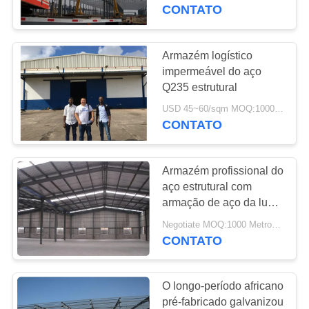
NÓS
CONTATO
VISITA
Armazém logístico
À
impermeável do aço
Q235 estrutural
FÁBRICA
USD 45~60/sqm MOQ:1000sqms
CONTATO
CONTROLE
DE
Armazém profissional do
QUALIDADE
aço estrutural com
armação de aço da luz
de painel do sanduíche
CONTACTE-
Negotiate MOQ:1000 Metros quadrados
CONTATO
NOS
O longo-período africano
NOTÍCIAS
pré-fabricado galvanizou