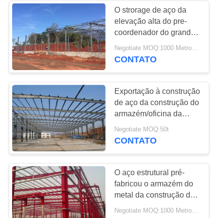
O strorage de aço da
elevação alta do pre-
coordenador do grande
período derramou o
Negotiate MOQ:1000 Metros quadrados
armazém do aço
CONTATO
estrutural
Exportação à construção
de aço da construção do
armazém/oficina da
estrutura industrial de
Negotiate MOQ:50t
Austrália
CONTATO
O aço estrutural pré-
fabricou o armazém do
metal da construção da
armação de aço da
Negotiate MOQ:1000 Metros quadrados
construção de aço