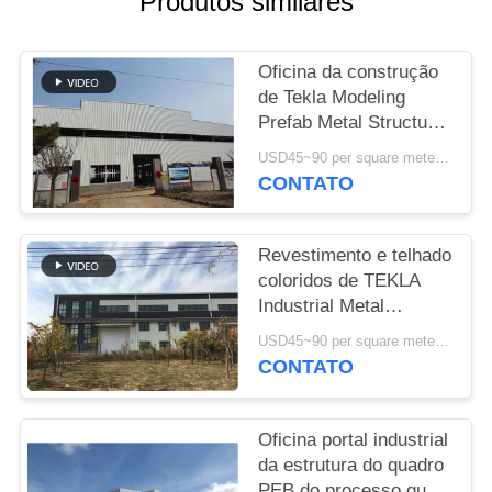
Produtos similares
CASOS
Oficina da construção
de Tekla Modeling
MAPA
Prefab Metal Structure
DO
de grande resistência
USD45~90 per square meter MOQ:1000 medidores quadrados
SITE
CONTATO
POLÍTICA
Revestimento e telhado
coloridos de TEKLA
DE
Industrial Metal
PRIVACIDADE
Workshop Building
USD45~90 per square meter MOQ:1000 medidores quadrados
CONTATO
Oficina portal industrial
da estrutura do quadro
PEB do processo que