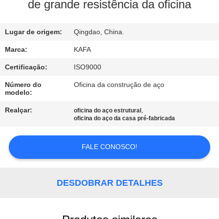
NÓS
de grande resistência da oficina
VISITA
Lugar de origem:
Qingdao, China.
À
Marca:
KAFA
FÁBRICA
Certificação:
ISO9000
Número do
Oficina da construção de aço
modelo:
CONTROLE
DE
Realçar:
,
oficina do aço estrutural
oficina do aço da casa pré-fabricada
QUALIDADE
FALE CONOSCO!
CONTACTE-
NOS
DESDOBRAR DETALHES
NOTÍCIAS