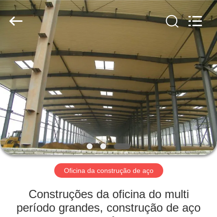
2026
Qingdao
KaFa
Fabrication
Co.,
Ltd..
All
Rights
PARA
Reserved.
CASA
PRODUTOS
VÍDEOS
ESPETÁCULO
VR
Oficina da construção de aço
Construções da oficina do multi
SOBRE
período grandes, construção de aço