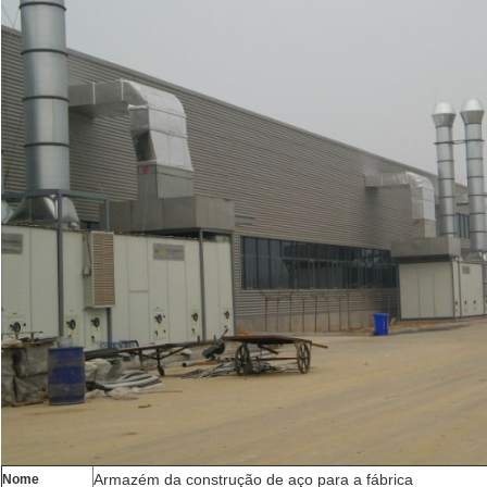
Armazém
da construção
de
aço para a fábrica
Nome