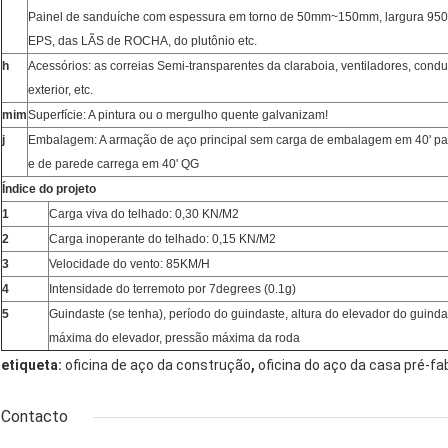
Painel de sanduíche com espessura em torno de 50mm~150mm, largura 950
EPS, das LÃS de ROCHA, do plutônio etc.
h
Acessórios: as correias Semi-transparentes da claraboia, ventiladores, cond
exterior, etc.
mim
Superfície: A pintura ou o mergulho quente galvanizam!
j
Embalagem: A armação de aço principal sem carga de embalagem em 40' pai
e de parede carrega em 40' QG
Índice do projeto
1
Carga viva do telhado: 0,30 KN/M2
2
Carga inoperante do telhado: 0,15 KN/M2
3
Velocidade do vento: 85KM/H
4
Intensidade do terremoto por 7degrees (0.1g)
5
Guindaste (se tenha), período do guindaste, altura do elevador do guind
máxima do elevador, pressão máxima da roda
,
etiqueta:
oficina de aço da construção
oficina do aço da casa pré-fa
Contacto