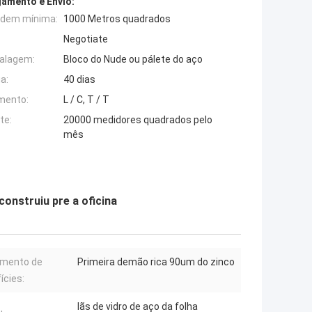
amento e Envio:
rdem mínima:
1000 Metros quadrados
Negotiate
alagem:
Bloco do Nude ou pálete do aço
a:
40 dias
mento:
L / C, T / T
te:
20000 medidores quadrados pelo
mês
construiu pre a oficina
amento de
Primeira demão rica 90um do zinco
ícies:
lãs de vidro de aço da folha