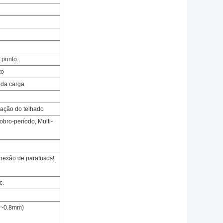
 ponto.
to
o da carga
nação do telhado
obro-período, Multi-
nexão de parafusos!
c.
26~0.8mm)