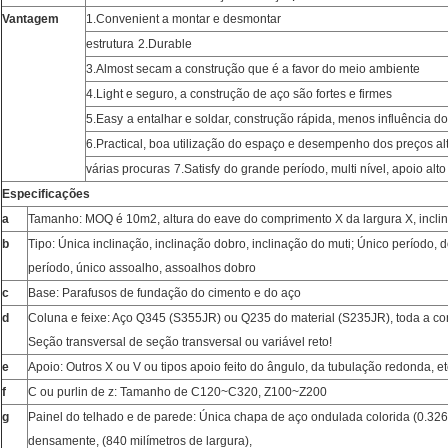
Vantagem
1.Convenient a montar e desmontar
estrutura
2.Durable
3.Almost secam a construção que é a favor do meio ambiente
4.Light e seguro, a construção de aço são fortes e firmes
5.Easy
a entalhar e soldar, construção rápida, menos influência do
6.Practical, boa utilização do espaço e desempenho dos preços al
várias procuras
7.Satisfy
do grande período, multi nível, apoio alt
Especificações
a
Tamanho: MOQ é 10m2, altura do eave do comprimento X da largura X, incli
b
Tipo: Única inclinação, inclinação dobro, inclinação do muti; Único período, d
período, único assoalho, assoalhos dobro
c
Base: Parafusos de fundação do cimento e do aço
d
Coluna e feixe: Aço Q345 (S355JR) ou Q235 do material (S235JR), toda a co
Seção transversal de seção transversal ou variável reto!
e
Apoio: Outros X ou V ou tipos apoio feito do ângulo, da tubulação redonda, et
f
C ou purlin de z: Tamanho de C120~C320, Z100~Z200
g
Painel do telhado e de parede: Única chapa de aço ondulada colorida (0.3
densamente, (840 milímetros de largura),