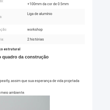
do:
+100mm da cor de 0.5mm
Liga de alumínio
a:
ação:
workshop
ia:
2 histórias
ço estrutural
do quadro da construção
peatly, assim que sua esperança de vida projetada
o meio ambiente.