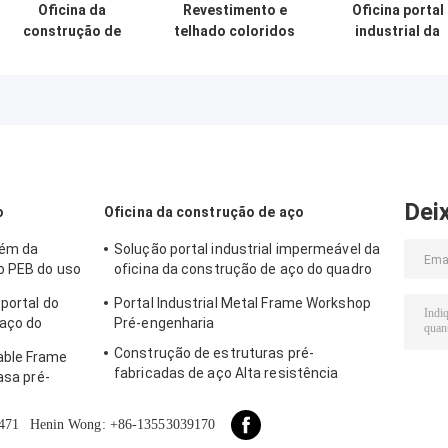
Oficina da
Revestimento e
Oficina portal
construção de
telhado coloridos
industrial da
Tekla Modeling
de TEKLA
estrutura do
Prefab Metal
Industrial Metal
quadro PEB do
Structure de
Workshop
processo que
grande
Building
constrói o padr
resistência
de ISO
Dei
o
Oficina da construção de aço
zém da
Solução portal industrial impermeável da
o PEB do uso
oficina da construção de aço do quadro
do revestimento bom
portal do
Portal Industrial Metal Frame Workshop
aço do
Pré-engenharia
Construção de estruturas pré-
able Frame
fabricadas de aço Alta resistência
asa pré-
471
Henin Wong: +86-13553039170