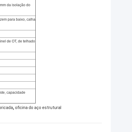
mm da isolação do
uzem para baixo, calha
nel de OT, de telhado
aste, capacidade
,
bricada
oficina do aço estrutural