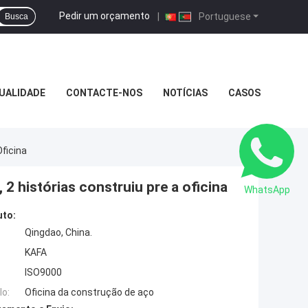
Pedir um orçamento
|
Portuguese
Busca
UALIDADE
CONTACTE-NOS
NOTÍCIAS
CASOS
ficina
2 histórias construiu pre a oficina
WhatsApp
uto:
Qingdao, China.
KAFA
ISO9000
o:
Oficina da construção de aço