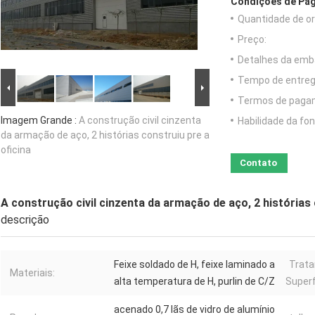
Condições de Pag
Quantidade de o
Preço:
Detalhes da emb
Tempo de entreg
Termos de paga
Imagem Grande :
A construção civil cinzenta
Habilidade da fon
da armação de aço, 2 histórias construiu pre a
oficina
Contato
A construção civil cinzenta da armação de aço, 2 histórias 
descrição
Feixe soldado de H, feixe laminado a
Trat
Materiais:
alta temperatura de H, purlin de C/Z
Superf
acenado 0,7 lãs de vidro de alumínio