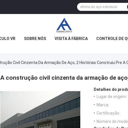
CULO VR
SOBRE NÓS
VISITA À FÁBRICA
CONTROLE DE Q
rução Civil Cinzenta Da Armação De Aço, 2 Histórias Construiu Pre A O
A construção civil cinzenta da armação de aço, 
Detalhes do prod
Lugar de origem:
Marca:
Certificação:
Número do model