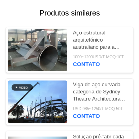
CASOS
Produtos similares
MAPA
Aço estrutural
DO
arquitetónico
australiano para a
SITE
fabricação da mesquita
1000~1200USD/T MOQ:10T
de Newport
CONTATO
POLÍTICA
DE
Viga de aço curvada
PRIVACIDADE
categoria de Sydney
Theatre Architectural
Structural Steel Q355B
USD 985~1250/T MOQ:50T
CONTATO
Solução pré-fabricada