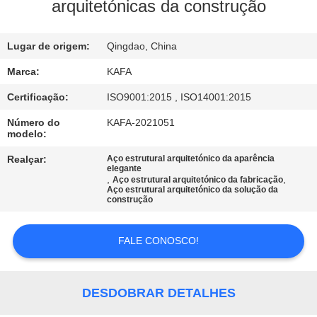
NÓS
arquitetónicas da construção
VISITA
Lugar de origem:
Qingdao, China
À
Marca:
KAFA
FÁBRICA
Certificação:
ISO9001:2015 , ISO14001:2015
Número do
KAFA-2021051
modelo:
CONTROLE
DE
Realçar:
Aço estrutural arquitetónico da aparência
elegante
,
,
Aço estrutural arquitetónico da fabricação
QUALIDADE
Aço estrutural arquitetónico da solução da
construção
CONTACTE-
FALE CONOSCO!
NOS
DESDOBRAR DETALHES
NOTÍCIAS