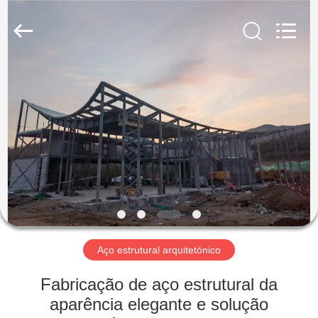
2026
Qingdao
KaFa
Fabrication
Co.,
Ltd..
All
Rights
PARA
Reserved.
CASA
PRODUTOS
VÍDEOS
ESPETÁCULO
VR
Aço estrutural arquitetónico
Fabricação de aço estrutural da
SOBRE
aparência elegante e solução