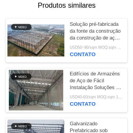
Produtos similares
CASOS
Solução pré-fabricada
MAPA
da fonte da construção
da construção de aço
DO
para a indústria
SITE
USD50~90/sqm MOQ:sqm 1000
CONTATO
POLÍTICA
Edifícios de Armazéns
DE
de Aço de Fácil
PRIVACIDADE
Instalação Soluções de
Armazenamento
USD40-60/sqm MOQ:sqm 1000
Amigas do Ambiente
CONTATO
Galvanizado
Prefabricado sob