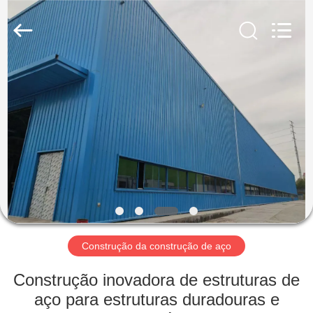
2026
Qingdao
KaFa
Fabrication
Co.,
Ltd..
All
Rights
PARA
Reserved.
CASA
PRODUTOS
VÍDEOS
ESPETÁCULO
VR
Construção da construção de aço
Construção inovadora de estruturas de
SOBRE
aço para estruturas duradouras e