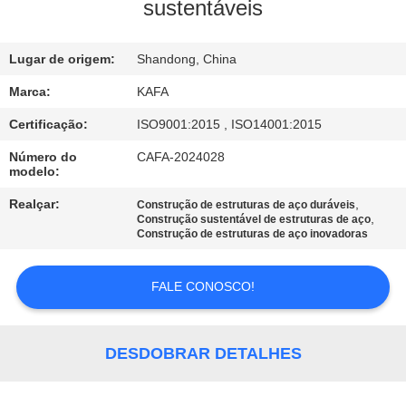
NÓS
sustentáveis
VISITA
Lugar de origem:
Shandong, China
À
Marca:
KAFA
FÁBRICA
Certificação:
ISO9001:2015 , ISO14001:2015
Número do
CAFA-2024028
modelo:
CONTROLE
DE
Realçar:
,
Construção de estruturas de aço duráveis
,
Construção sustentável de estruturas de aço
QUALIDADE
Construção de estruturas de aço inovadoras
FALE CONOSCO!
CONTACTE-
NOS
DESDOBRAR DETALHES
NOTÍCIAS